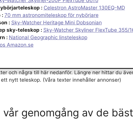
ky-Watcher Skyliner-200P FlexTube GoTo
ybörjarteleskop :
Celestron AstroMaster 130EQ-MD
 :
70 mm astronomiteleskop för nybörjare
on :
Sky-Watcher Heritage Mini Dobsonian
ep sky-teleskop :
Sky-Watcher Skyliner FlexTube 355/
rn :
National Geographic linsteleskop
hos Amazon.se
r och några till här nedanför. Längre ner hittar du äve
tt nytt teleskop. (Våra texter innehåller annonser)
n vår genomgång av de bäs