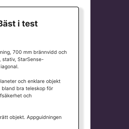
äst i test
ppning, 700 mm brännvidd och
 stativ, StarSense-
iagonal.
 planeter och enklare objekt
n bland bra teleskop för
ffsäkerhet och
 rätt objekt. Appguidningen