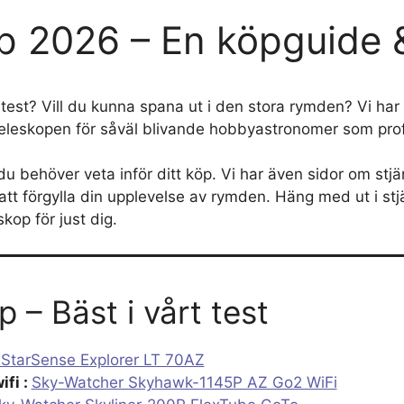
p 2026 – En köpguide &
 i test? Vill du kunna spana ut i den stora rymden? Vi h
 teleskopen för såväl blivande hobbyastronomer som prof
t du behöver veta inför ditt köp. Vi har även sidor om st
för att förgylla din upplevelse av rymden. Häng med ut i 
skop för just dig.
 – Bäst i vårt test
 StarSense Explorer LT 70AZ
ifi :
Sky-Watcher Skyhawk-1145P AZ Go2 WiFi