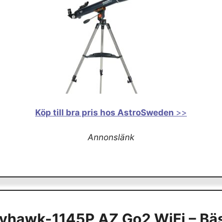
Köp till bra pris hos AstroSweden
>>
Annonslänk
yhawk-1145P AZ Go2 WiFi – Bäs