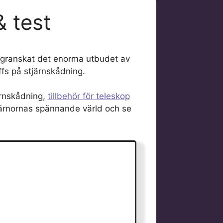
 test
ar granskat det enorma utbudet av
fs på stjärnskådning.
järnskådning,
tillbehör för teleskop
stjärnornas spännande värld och se