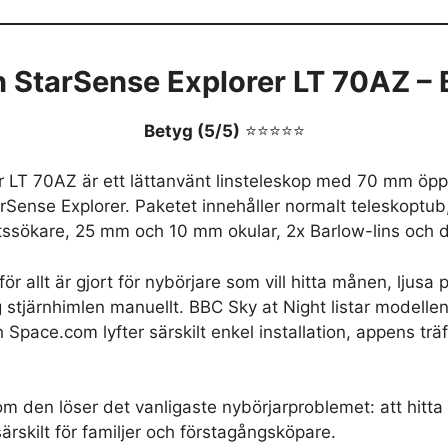
 StarSense Explorer LT 70AZ – B
Betyg (5/5)
⭐⭐⭐⭐⭐
r LT 70AZ är ett lättanvänt linsteleskop med 70 mm ö
Sense Explorer. Paketet innehåller normalt teleskoptub,
ssökare, 25 mm och 10 mm okular, 2x Barlow-lins och d
ör allt är gjort för nybörjare som vill hitta månen, ljusa
g stjärnhimlen manuellt. BBC Sky at Night listar modelle
Space.com lyfter särskilt enkel installation, appens trä
om den löser det vanligaste nybörjarproblemet: att hitta
ärskilt för familjer och förstagångsköpare.