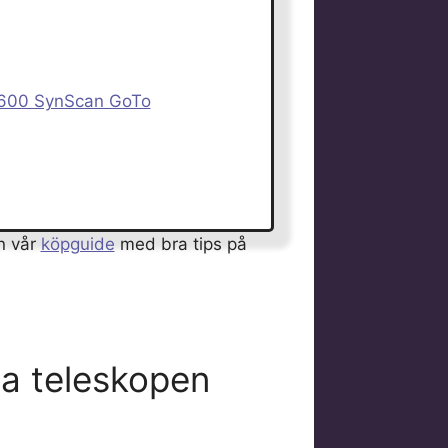
1600 SynScan GoTo
n vår
köpguide
med bra tips på
ta teleskopen