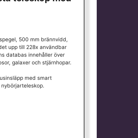
spegel, 500 mm brännvidd,
det upp till 228x användbar
s databas innehåller över
osor, galaxer och stjärnhopar.
ljusinsläpp med smart
 nybörjarteleskop.